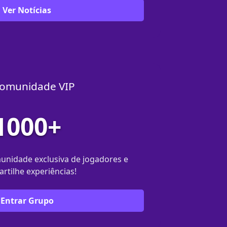
Ver Notícias
Comunidade VIP
1000+
unidade exclusiva de jogadores e
rtilhe experiências!
Entrar Grupo