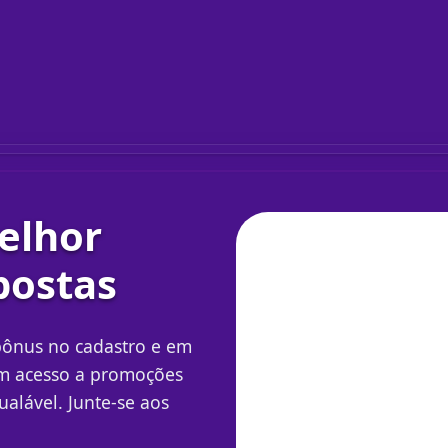
elhor
postas
bônus no cadastro e em
em acesso a promoções
ualável. Junte-se aos