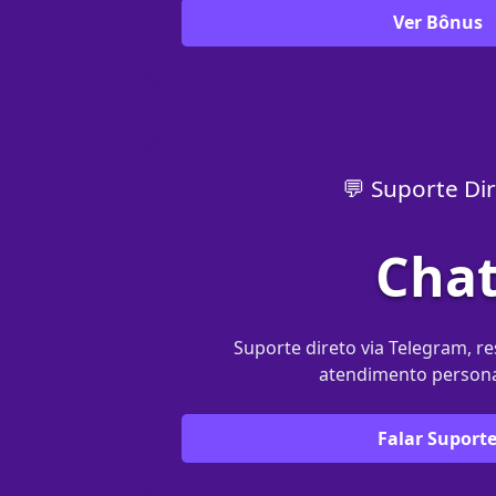
Ver Bônus
💬 Suporte Di
Cha
Suporte direto via Telegram, r
atendimento persona
Falar Suport