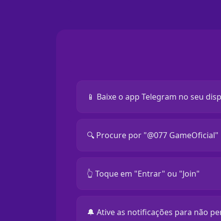
📱 Baixe o app Telegram no seu disp
🔍 Procure por "@077 GameOficial"
👆 Toque em "Entrar" ou "Join"
🔔 Ative as notificações para não p