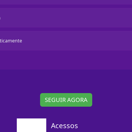
a
aticamente
SEGUIR AGORA
Acessos