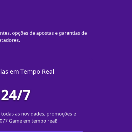
antes, opções de apostas e garantias de
stadores.
cias em Tempo Real
24/7
e todas as novidades, promoções e
 077 Game em tempo real!