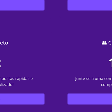
reto
👥 
t
espostas rápidas e
Junte-se a uma com
lizado!
compa
e