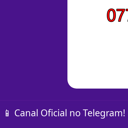
📱 Canal Oficial no Telegram!