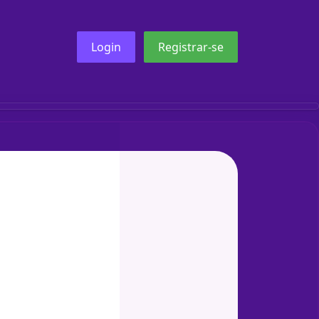
Login
Registrar-se