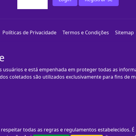
Políticas de Privacidade
Termos e Condições
Sitemap
de
us usuários e está empenhada em proteger todas as inform
os coletados são utilizados exclusivamente para fins de m
speitar todas as regras e regulamentos estabelecidos. É 