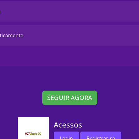
a
aticamente
SEGUIR AGORA
Acessos
Login
Registrar-se