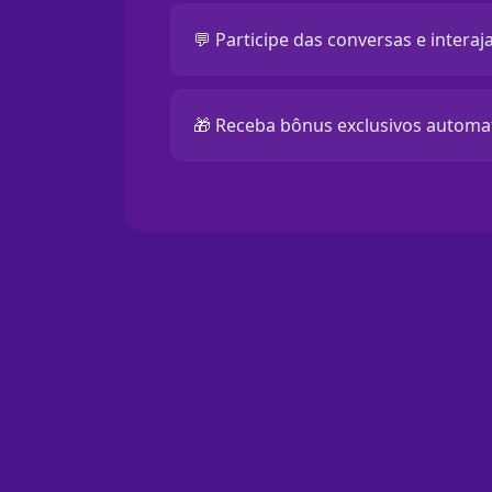
💬 Participe das conversas e interaj
🎁 Receba bônus exclusivos autom