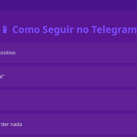
📱 Como Seguir no Telegram
ositivo
l"
erder nada